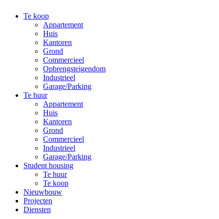
Te koop
Appartement
Huis
Kantoren
Grond
Commercieel
Opbrengsteigendom
Industrieel
Garage/Parking
Te huur
Appartement
Huis
Kantoren
Grond
Commercieel
Industrieel
Garage/Parking
Student housing
Te huur
Te koop
Nieuwbouw
Projecten
Diensten