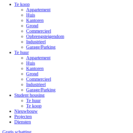
Te koop
Appartement
Huis
Kantoren
Grond
Commercieel
Opbrengsteigendom
Industrieel
Garage/Parking
Te huur
Appartement
Huis
Kantoren
Grond
Commercieel
Industrieel
Garage/Parking
Student housing
Te huur
Te koop
Nieuwbouw
Projecten
Diensten
Gratis schatting