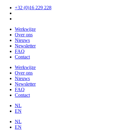
Ga
+32 (0)16 229 228
naar
de
inhoud
Werkwijze
Over ons
Nieuws
Newsletter
FAQ
Contact
Werkwijze
Over ons
Nieuws
Newsletter
FAQ
Contact
NL
EN
NL
EN