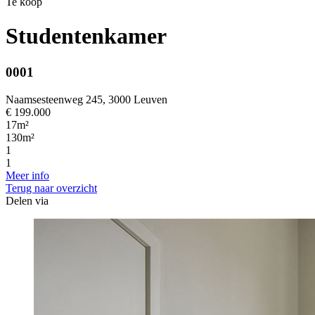
Te koop
Studentenkamer
0001
Naamsesteenweg 245, 3000 Leuven
€ 199.000
17m²
130m²
1
1
Meer info
Terug naar overzicht
Delen via